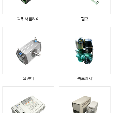
파워서플라이
펌프
실린더
콤프레샤