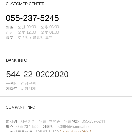
CUSTOMER CENTER
055-237-5245
평일
오전 09:00 ~ 오후 06:00
점심
오후 12:00 ~ 오후 01:00
휴무
토 / 일 / 공휴일 휴무
BANK INFO
544-22-0202020
은행명
경남은행
계좌주
시원기계
COMPANY INFO
회사명
시원기계
대표
한병준
대표전화
055-237-5244
팩스
055-237-1533
이메일
jk0984@hanmail.net
사업자등록번호
608-03-34829
[ 사업자정보확인 ]