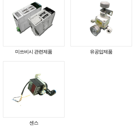
미쓰비시 관련제품
유공압제품
센스