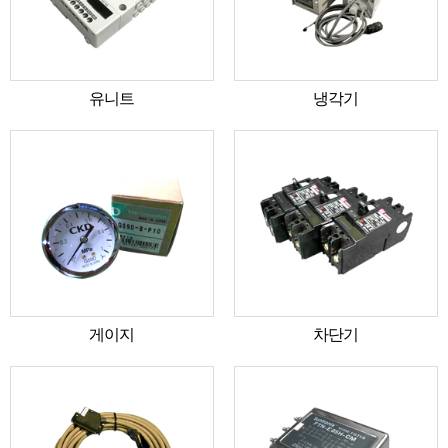
유니트
냉각기
게이지
차단기