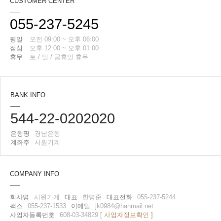
CUSTOMER CENTER
055-237-5245
평일
오전 09:00 ~ 오후 06:00
점심
오후 12:00 ~ 오후 01:00
휴무
토 / 일 / 공휴일 휴무
BANK INFO
544-22-0202020
은행명
경남은행
계좌주
시원기계
COMPANY INFO
회사명
시원기계
대표
한병준
대표전화
055-237-5244
팩스
055-237-1533
이메일
jk0984@hanmail.net
사업자등록번호
608-03-34829
[ 사업자정보확인 ]