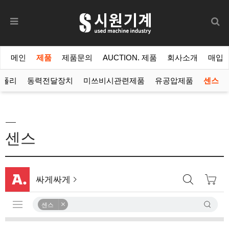
메인
제품
제품문의
AUCTION. 제품
회사소개
매입
폴리
동력전달장치
미쓰비시관련제품
유공압제품
센스
센스